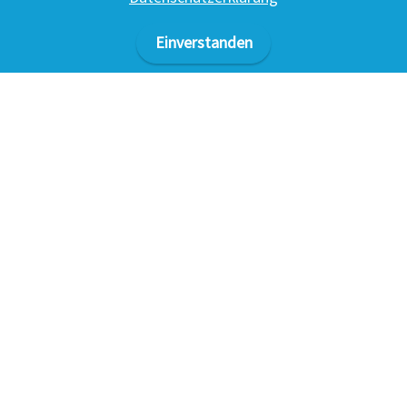
Einverstanden
Nach der Krise ist vor den
Herausforderungen
Nicht nur die Corona-Folgen muss die Wirtschaft in
Berlin und Brandenburg jetzt bewältigen. Es gilt auch,
auf die großen Trends dieses Jahrzehnts zu reagieren:
Klimawandel, Digitalisierung und demografische
Entwicklung. Für diese Aufgaben sind enorme
Investitionen nötig – in Forschung und Entwicklung und
in neue Technologien. Das wird umso besser klappen, je